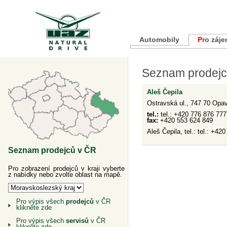
Automobily
Pro záj
Seznam prodejců
Aleš Čepila
Ostravská ul., 747 70 Opa
tel.:
tel.: +420 776 876 777
fax:
+420 553 624 849
Aleš Čepila, tel.: tel.: +42
Seznam prodejců v ČR
Pro zobrazení prodejců v kraji vyberte
z nabídky nebo zvolte oblast na mapě.
Pro výpis všech
prodejců
v ČR
klikněte zde
Pro výpis všech
servisů
v ČR
klikněte zde