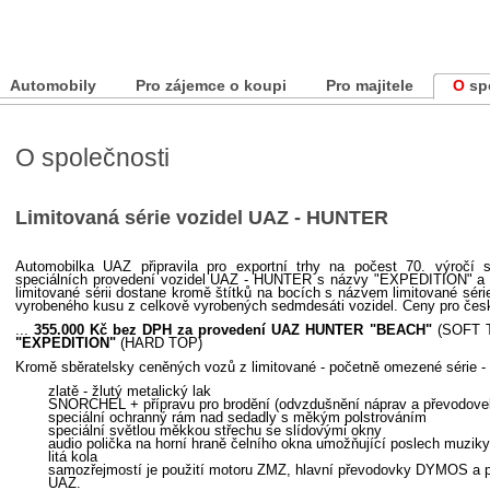
Automobily
Pro zájemce o koupi
Pro majitele
О s
O společnosti
Limitovaná série vozidel UAZ - HUNTER
Automobilka UAZ připravila pro exportní trhy na počest 70. výročí
speciálních provedení vozidel UAZ - HUNTER s názvy "EXPEDITION" a 
limitované sérii dostane kromě štítků na bocích s názvem limitované séri
vyrobeného kusu z celkově vyrobených sedmdesáti vozidel. Ceny pro český
...
355.000 Kč bez DPH za provedení UAZ HUNTER "BEACH"
(SOFT 
"EXPEDITION"
(HARD TOP)
Kromě sběratelsky ceněných vozů z limitované - početně omezené série -
zlatě - žlutý metalický lak
SNORCHEL + přípravu pro brodění (odvzdušnění náprav a převodove
speciální ochranný rám nad sedadly s měkým polstrováním
speciální světlou měkkou střechu se slídovými okny
audio polička na horní hraně čelního okna umožňující poslech muziky 
litá kola
samozřejmostí je použití motoru ZMZ, hlavní převodovky DYMOS a p
UAZ.