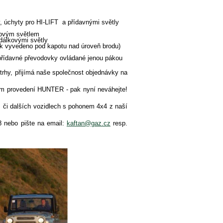
, úchyty pro HI-LIFT a přídavnými světly
kovým světlem
dálkovými světly
k vyvedeno pod kapotu nad úroveň brodu)
řídavné převodovky ovládané jenou pákou
rhy, přijímá naše společnost objednávky na
ším provedení HUNTER - pak nyní neváhejte!
Z či dalších vozidlech s pohonem 4x4 z naší
ebo pište na email:
kaftan@gaz.cz
resp.