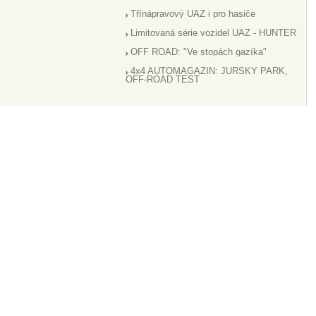
Třínápravový UAZ i pro hasiče
Limitovaná série vozidel UAZ - HUNTER
OFF ROAD: "Ve stopách gazíka"
4x4 AUTOMAGAZÍN: JURSKÝ PARK,
OFF-ROAD TEST