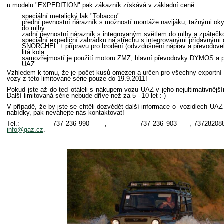
u modelu "EXPEDITION" pak zákazník získává v základní ceně:
speciální metalický lak "
Tobacco"
přední pevnostní nárazník s možností montáže navijáku, tažnými oky
do mlhy
zadní pevnostní nárazník s integrovaným světlem do mlhy a zpáteč
speciální expediční zahrádku na střechu s integrovanými přídavnými 
SNORCHEL + přípravu pro brodění (odvzdušnění náprav a převodove
litá kola
samozřejmostí je použití motoru ZMZ, hlavní převodovky DYMOS a p
UAZ.
Vzhledem k tomu, že je počet kusů omezen a určen pro všechny exportní t
vozy z této limitované série pouze do 19.9.2011!
Pokud jste až do teď otáleli s nákupem vozu UAZ v jeho nejultimativněj
Další limitovaná série nebude dříve než za 5 - 10 let :-)
V případě, že by jste se chtěli dozvědět další informace o vozidlech UA
nabídky, pak neváhejte nás kontaktovat!
Tel.:
737 236 990
,
737 236 903
, 737282088 n
info@gaz.cz
.