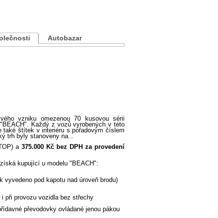
polečnosti
Autobazar
 svého vzniku omezenou 70 kusovou sérii
"BEACH". Každý z vozů vyrobených v této
e také štítek v interiéru s pořadovým číslem
 trh byly stanoveny na...
TOP) a
375.000 Kč bez DPH za provedení
 získá kupující u modelu "BEACH":
k vyvedeno pod kapotu nad úroveň brodu)
i při provozu vozidla bez střechy
řídavné převodovky ovládané jenou pákou