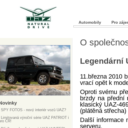
Automobily
Pro záj
O společnos
Legendární 
11.března 2010 b
vrací opět k mod
Oproti svému pře
brzdy na přední 
Novinky
klasický UAZ-469 
(plátěná střecha)
SPY FOTOS - nový interiér vozů UAZ?
Limitovaná výroční série UAZ PATRIOT i
Další informace
pro ČR!
serveru.