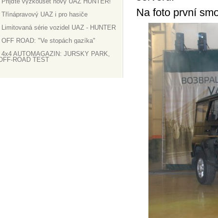
Přijďte vyzkoušet nový UAZ HUNTER!
Na foto první sm
Třínápravový UAZ i pro hasiče
Limitovaná série vozidel UAZ - HUNTER
OFF ROAD: "Ve stopách gazíka"
4x4 AUTOMAGAZÍN: JURSKÝ PARK,
OFF-ROAD TEST